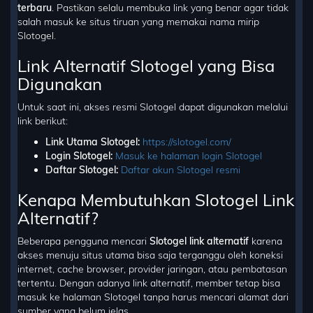
terbaru
. Pastikan selalu membuka link yang benar agar tidak
salah masuk ke situs tiruan yang memakai nama mirip
Slotogel.
Link Alternatif Slotogel yang Bisa
Digunakan
Untuk saat ini, akses resmi Slotogel dapat digunakan melalui
link berikut:
Link Utama Slotogel:
https://slotogel.com/
Login Slotogel:
Masuk ke halaman login Slotogel
Daftar Slotogel:
Daftar akun Slotogel resmi
Kenapa Membutuhkan Slotogel Link
Alternatif?
Beberapa pengguna mencari
Slotogel link alternatif
karena
akses menuju situs utama bisa saja terganggu oleh koneksi
internet, cache browser, provider jaringan, atau pembatasan
tertentu. Dengan adanya link alternatif, member tetap bisa
masuk ke halaman Slotogel tanpa harus mencari alamat dari
sumber yang belum jelas.